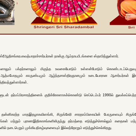
்ரீஆதிசங்கரபகவத்பாதாச்சார்யர்கள் நான்கு ஆம்நாயபீடங்களை ஸ்தாபித்துள்ளார்.
யர்களாலும் பக்தர்களாலும் மிகுந்த உவகையோடும் உள்ளன்போடும் கொண்டாடப்பெறுவத
ும். ஆத்மபோதமும் காருண்யமும் ஆழ்ந்தசாஸ்திரஞானமும் உடையோரான ஆசார்யர்கள் இங
திவந்துள்ளார்கள்.
களுடன் தர்மப்பிரசாரத்தினைக் குறிக்கோளாகக்கொண்டு செப்டெம்பர் 1990ல் துவக்கப்பெற்
தன்னிகரற்ற மாதஇதழாகவிளங்கி, சிருங்கேரி சாரதாம்பிகையின் பேரருளையும் சிருங்க
ங்கள் மற்றும் புராணஇதிகாசங்களிலிருந்து தர்மத்தை எடுத்துச்சொல்லும் கதைகள் மற்ற
ளில் நடைபெறும் முக்கியநிகழ்வுகளையும் இல்லந்தோறும் எடுத்துச்செல்கிறது.