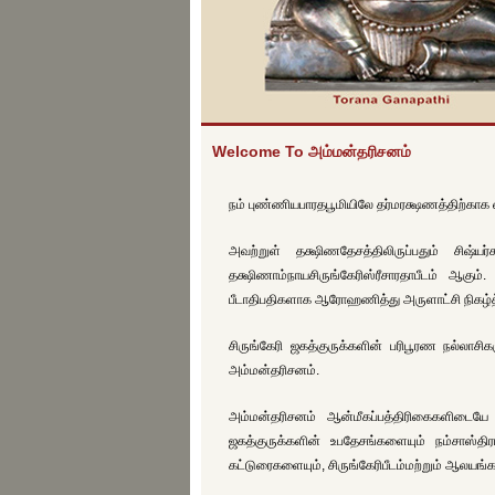
Welcome To அம்மன்தரிசனம்
நம் புண்ணியபாரதபூமியிலே தர்மரக்ஷணத்திற்காக ஸ
அவற்றுள் தக்ஷிணதேசத்திலிருப்பதும் சிஷ்
தக்ஷிணாம்நாயசிருங்கேரிஸ்ரீசாரதாபீடம் ஆக
பீடாதிபதிகளாக ஆரோஹணித்து அருளாட்சி நிகழ்த்
சிருங்கேரி ஜகத்குருக்களின் பரிபூரண நல்லாசி
அம்மன்தரிசனம்.
அம்மன்தரிசனம் ஆன்மீகப்பத்திரிகைகளிடையே 
ஜகத்குருக்களின் உபதேசங்களையும் நம்சாஸ்திர
கட்டுரைகளையும், சிருங்கேரிபீடம்மற்றும் ஆலயங்க