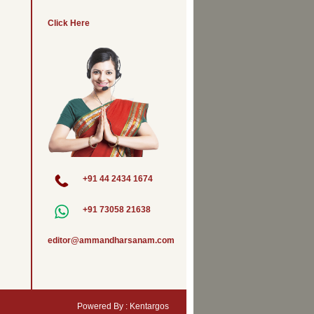
Click Here
+91 44 2434 1674
+91 73058 21638
editor@ammandharsanam.com
Powered By :
Kentargos